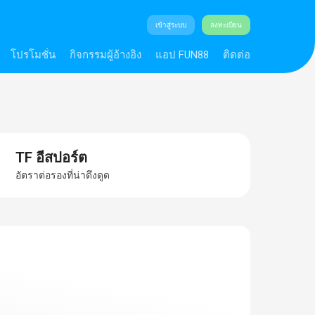
เข้าสู่ระบบ
ลงทะเบียน
โปรโมชั่น
กิจกรรมผู้อ้างอิง
แอป FUN88
ติดต่อ
TF อีสปอร์ต
อัตราต่อรองที่น่าดึงดูด