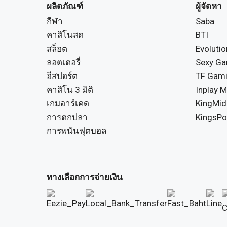
ผลิตภัณฑ์
ผู้จัดหา
เดิมพันผลแพ้ชนะ (Moneyline) เป็นการเดิมพันทีม
กีฬา
Saba
คาสิโนสด
BTI
เดิมพัน First Blood ทายว่าทีมใดจะสามารถทำ
สล็อต
Evolutio
เดิมพันทีมที่ทำ 5 คิลแรก เป็นการทายว่าทีมใดจะทำ
ลอตเตอรี่
Sexy G
อีสปอร์ต
TF Gam
เดิมพันทำลายป้อมแรก ทายว่าทีมใดจะทำลายป้อ
คาสิโน 3 มิติ
Inplay M
เกมอาร์เคด
KingMid
เดิมพันแฮนดิแคป (Handicap) ให้ทีมหนึ่งได้เปรี
การตกปลา
KingsPo
การพนันฟุตบอล
เดิมพันสูง–ต่ำ (Over/Under) ทายจำนวนคิลรวม 
เดิมพันทีมแชมป์ ทายว่าทีมใดจะเป็นผู้คว้าแชมป์ทั
ทางเลือกการจ่ายเงิน
การอ่านอัตราต่อรองขึ้นอยู่กับค่าที่เว็บกำหนด อั
เลือกเดิมพันอย่างเหมาะสมและมีโอกาสชนะสูงสุด