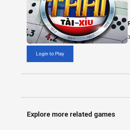
Login to Play
Explore more related games