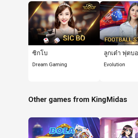
ซิกโบ
ลูกเต๋า ฟุตบ
Dream Gaming
Evolution
Other games from
KingMidas