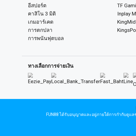
อีสปอร์ต
TF Gam
คาสิโน 3 มิติ
Inplay M
เกมอาร์เคด
KingMid
การตกปลา
KingsPo
การพนันฟุตบอล
ทางเลือกการจ่ายเงิน
FUN88 ได้รับอนุญาตและอยู่ภายใต้การกำกับดูแ