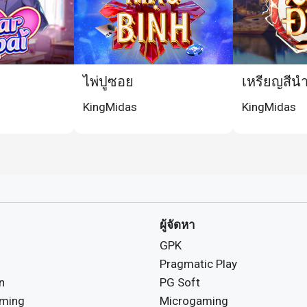
ไพ่ปูซอย
เหรียญสีน
KingMidas
KingMidas
ผู้จัดหา
GPK
Pragmatic Play
n
PG Soft
aming
Microgaming