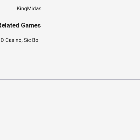
KingMidas
Related Games
3D Casino
,
Sic Bo