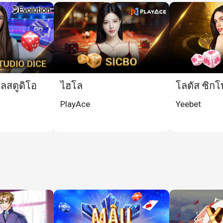
อลสตูดิโอ
ไฮโล
โลตัส ซิกโ
PlayAce
Yeebet