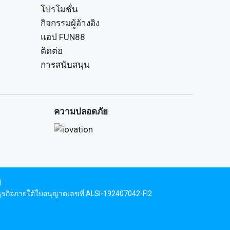
โปรโมชั่น
กิจกรรมผู้อ้างอิง
แอป FUN88
ติดต่อ
การสนับสนุน
ความปลอดภัย
d
รกิจภายใต้ใบอนุญาตเลขที่ ALSI-192407042-FI2