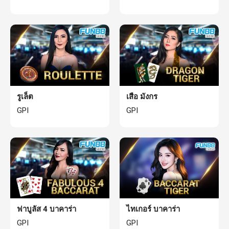
รูเล็ต
เสือ มังกร
GPI
GPI
ฟาบูลัส 4 บาคาร่า
ไทเกอร์ บาคาร่า
GPI
GPI