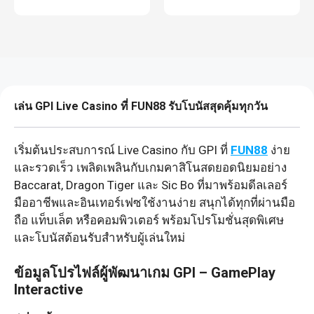
เล่น GPI Live Casino ที่ FUN88 รับโบนัสสุดคุ้มทุกวัน
เริ่มต้นประสบการณ์ Live Casino กับ GPI ที่
FUN88
ง่าย
และรวดเร็ว เพลิดเพลินกับเกมคาสิโนสดยอดนิยมอย่าง
Baccarat, Dragon Tiger และ Sic Bo ที่มาพร้อมดีลเลอร์
มืออาชีพและอินเทอร์เฟซใช้งานง่าย สนุกได้ทุกที่ผ่านมือ
ถือ แท็บเล็ต หรือคอมพิวเตอร์ พร้อมโปรโมชั่นสุดพิเศษ
และโบนัสต้อนรับสำหรับผู้เล่นใหม่
ข้อมูลโปรไฟล์ผู้พัฒนาเกม GPI – GamePlay
Interactive