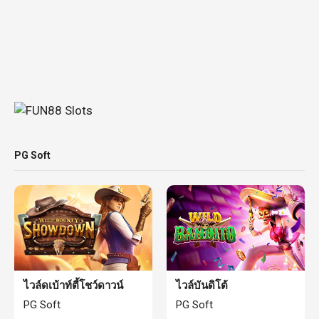
Skip
to
เข้าสู่ระบบ
ลงทะเบียน
content
Menu
PG Soft
ไวล์ดเบ้าท์ตี้โชว์ดาวน์
ไวล์บันดิโต้
PG Soft
PG Soft