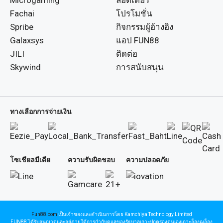
Fachai
โปรโมชั่น
Wild Bounty Showdown: เกมสล็อตธีมโจรสลัดตะวันตก
Spribe
กิจกรรมผู้อ้างอิง
สุดดุเดือด มาพร้อมโครงสร้าง 5 วงล้อ เส้นจ่ายหลายรูป
Galaxsys
แอป FUN88
แบบ และฟีเจอร์ฟรีสปินสุดตื่นเต้น
JILI
ติดต่อ
Treasures of Aztec: ได้รับแรงบันดาลใจจากวัฒนธรรม
Skywind
การสนับสนุน
แอซเท็กโบราณ เกมนี้มีสัญลักษณ์พิเศษ ฟีเจอร์โบนัส และ
ฟรีสปิน เพิ่มโอกาสชนะรางวัลใหญ่
ทางเลือกการจ่ายเงิน
Mahjong Ways 2: เวอร์ชันอัปเกรดของ Mahjong Ways
มอบประสบการณ์สล็อตผสมเกมต่อภาพแบบ Mahjong มี
วิธีชนะถึง 2,000 วิธี และฟีเจอร์โบนัสแบบคูณรางวัล
โซเชียลมีเดีย
ความรับผิดชอบ
ความปลอดภัย
Lucky Neko: สล็อตแมวโชคลาภจากญี่ปุ่น มาพร้อม
ฟีเจอร์ทหารหลายชั้น ฟรีสปิน และโอกาสชนะเดิมพัน
หลายเท่า
Mahjong Ways: สล็อตต่อภาพ Mahjong กับเส้นจ่ายหลาย
Fun88.com
เป็นเจ้าของและดำเนินการโดย Kamchiya Technology Limited
FUN88 ได้รับอนุญาตและอยู่ภายใต้การกำกับดูแลของรัฐบาลเกาะปกครองตนเองเกาะอ็องฌูอ็อง