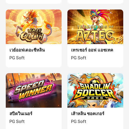
เวย์ออฟเดอะชีหลิน
เทรเชอร์ ออฟ แอชเทค
PG Soft
PG Soft
สปีดวินเนอร์
เส้าหลิน ซอคเกอร์
PG Soft
PG Soft