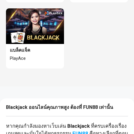
แบล็คแจ็ค
PlayAce
Blackjack ออนไลน์คุณภาพสูง ต้องที่ FUN88 เท่านั้น
หากคุณกำลังมองหาเว็บเล่น
Blackjack
ที่ครบเครื่องเรื่อง
เกมสดและมั่นใจได้ทุกธุรกรรม
FUN88
คือทางเลือกที่ตอบ