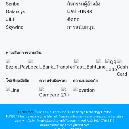
Spribe
กิจกรรมผู้อ้างอิง
เลอร์ เหมาะกับทุกระดับประสบการณ์ด้วยกติกาที่เข้าใจ
Galaxsys
แอป FUN88
ง่ายและเล่นได้ลื่นไหล
JILI
ติดต่อ
Blackjack X – Emerald (แบล็คแจ็ค X – Emerald):
Skywind
การสนับสนุน
เวอร์ชันที่โดดเด่นด้วยกราฟิกหรูหรา เอฟเฟกต์และเสียง
ประกอบคมชัด มอบบรรยากาศระดับพรีเมียมเหมือนเล่น
ในคาสิโนชั้นนำ
ทางเลือกการจ่ายเงิน
Blackjack X – Azure (แบล็คแจ็ค X – Azure):
ดีไซน์
สว่างทันสมัย พร้อมอินเทอร์เฟซที่ใช้งานง่าย ช่วยให้ผู้เล่น
โฟกัสกับกลยุทธ์และตัดสินใจได้แม่นยำยิ่งขึ้น
โซเชียลมีเดีย
ความรับผิดชอบ
ความปลอดภัย
Blackjack X – Ruby (แบล็คแจ็ค X – Ruby):
โทนสีแดง
โดดเด่นพร้อมกลิ่นอายคลาสสิก สร้างความรู้สึกโชคดี
และเต็มพลังในทุกจังหวะของเกม
Fun88.com
เป็นเจ้าของและดำเนินการโดย Kamchiya Technology Limited
FUN88 ได้รับอนุญาตและอยู่ภายใต้การกำกับดูแลของรัฐบาลเกาะปกครองตนเองเกาะอ็องฌูอ็อง
FUN88 First Person Blackjack (Fun88 เฟิรสท์เพอร์สัน
สหภาพคอโมโรส โดยดำเนินธุรกิจภายใต้ใบอนุญาตเลขที่ ALSI-192407042-FI2
ติดต่อฝ่ายบริการลูกค้า: cs@fun88.com
แบล็คแจ็ค):
เกมแบล็คแจ็คแบบ RNG ภาพ 3D สมจริง เล่น