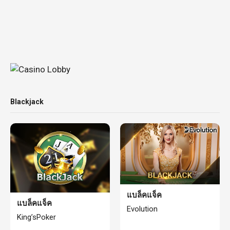
Skip
to
เข้าสู่ระบบ
ลงทะเบียน
content
Menu
Blackjack
แบล็คแจ็ค
แบล็คแจ็ค
Evolution
King’sPoker