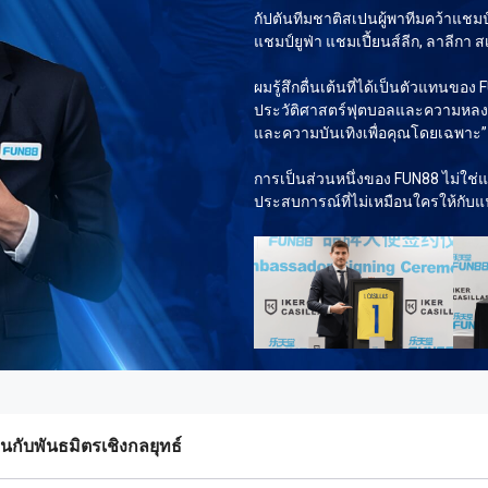
กัปตันทีมชาติสเปนผู้พาทีมคว้าแชม
แชมป์ยูฟ่า แชมเปี้ยนส์ลีก, ลาลีกา
ผมรู้สึกตื่นเต้นที่ได้เป็นตัวแทนของ
ประวัติศาสตร์ฟุตบอลและความหล
และความบันเทิงเพื่อคุณโดยเฉพาะ” 
การเป็นส่วนหนึ่งของ FUN88 ไม่ใช่
ประสบการณ์ที่ไม่เหมือนใครให้กับแ
นกับพันธมิตรเชิงกลยุทธ์