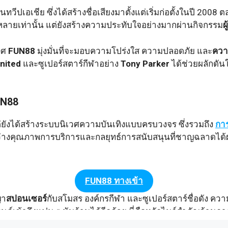
นทวีปเอเชีย ซึ่งได้สร้างชื่อเสียงมาตั้งแต่เริ่มก่อตั้งในปี 20
หลายเท่านั้น แต่ยังสร้างความประทับใจอย่างมากผ่านกิจกรรม
ผ
ทศ
FUN88
มุ่งมั่นที่จะมอบความโปร่งใส ความปลอดภัย และ
ความ
nited
และซูเปอร์สตาร์กีฬาอย่าง
Tony Parker
ได้ช่วยผลักดัน
UN88
แต่ยังได้สร้างระบบนิเวศความบันเทิงแบบครบวงจร ซึ่งรวมถึง
การ
งคุณภาพการบริการและกลยุทธ์การสนับสนุนที่ชาญฉลาดได้ผ
FUN88 ทางเข้า
ญา
สปอนเซอร์
กับสโมสร องค์กรกีฬา และซูเปอร์สตาร์ชื่อดัง ความ
เข้าถึงแฟน ๆ นับล้านได้อีกด้วย นี่คือหลักไมล์สำคัญด้านก