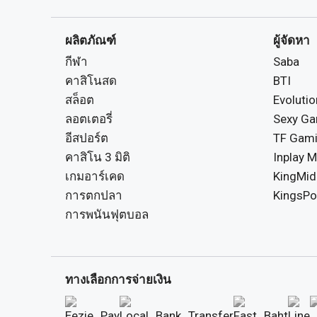
Newcastle United – สัญลักษณ์แห่งความร่วมมือ
ผลิตภัณฑ์
ผู้จัดหา
FUN88 เป็นสปอนเซอร์หลักบนชุดแข่งของ Newcastle
ซึ่งมีประวัติศาสตร์ยาวนานและฐานแฟนคลับเหนีย
กีฬา
Saba
อย่างมีประสิทธิภาพ
คาสิโนสด
BTI
สล็อต
Evolutio
ระหว่างการเป็นผู้สนับสนุน FUN88 จัดกิจกรรมหล
ลอตเตอรี่
Sexy G
เล่นชื่อดัง
อีสปอร์ต
TF Gam
คาสิโน 3 มิติ
Inplay M
นอกจากนี้ FUN88 ยังเข้าร่วมแคมเปญสังคมของ N
เกมอาร์เคด
KingMid
พยายามเหล่านี้ช่วยยกระดับภาพลักษณ์ FUN88 แ
การตกปลา
KingsPo
การพนันฟุตบอล
Tottenham Hotspur – เส้นทางตั้งแต่ปี 2012 ถ
FUN88 เคยเป็นผู้สนับสนุนหลักบนชุดแข่งอย่างเป็
เล่นบุกสวยงาม และมีซูเปอร์สตาร์อย่าง Harry 
ทางเลือกการจ่ายเงิน
แฟน ๆ ในยุโรปและเอเชีย