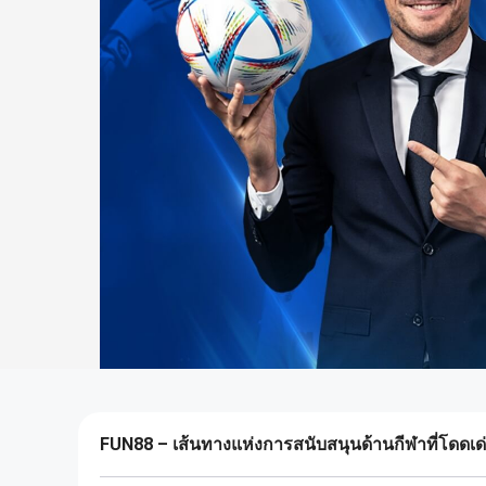
FUN88 – เส้นทางแห่งการสนับสนุนด้านกีฬาที่โดดเด่