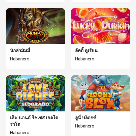
นักล่ามัมมี่
ลัคกี้ ดูเรียน
Habanero
Habanero
เลิฟ แอนด์ ริชเชส เอลโด
ลูนี่ บล็อกซ์
ราโด
Habanero
Habanero