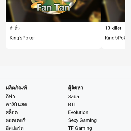
กําถั่ว
13 killer
King'sPoker
King'sPoker
ผลิตภัณฑ์
ผู้จัดหา
กีฬา
Saba
คาสิโนสด
BTI
สล็อต
Evolution
ลอตเตอรี่
Sexy Gaming
อีสปอร์ต
TF Gaming