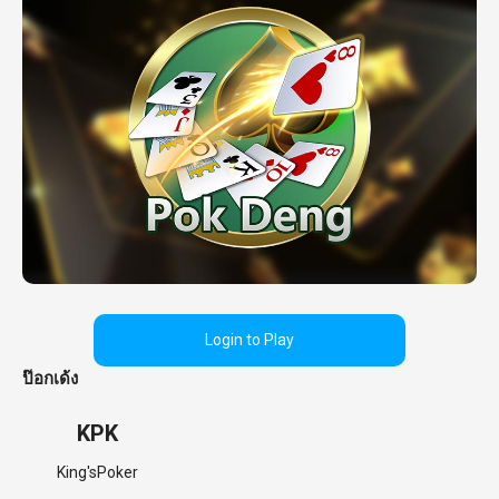
Login to Play
ป๊อกเด้ง
KPK
King'sPoker