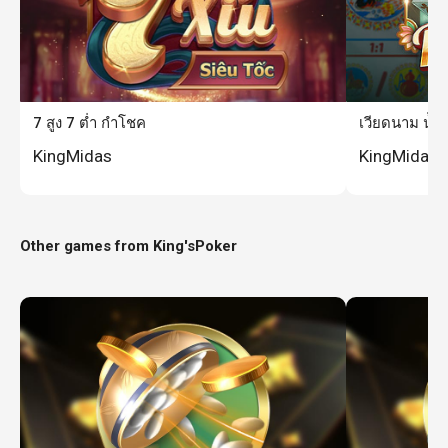
7 สูง 7 ต่ำ กำโชค
เวียดนาม น้ำเ
KingMidas
KingMidas
Other games from
King'sPoker