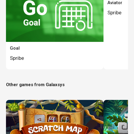
Aviator
Spribe
Goal
Spribe
Other games from
Galaxsys