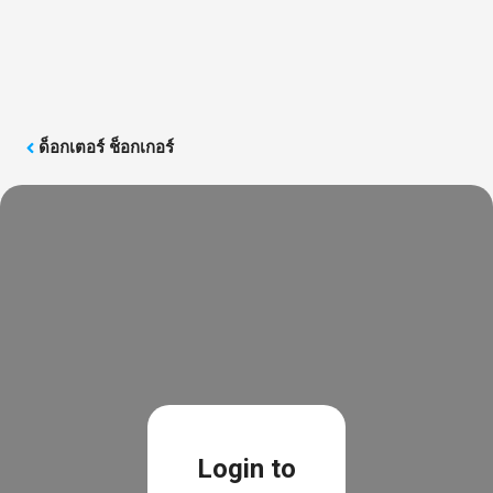
Skip
to
เข้าสู่ระบบ
ลงทะเบียน
content
Menu
ด็อกเตอร์ ช็อกเกอร์
Login to