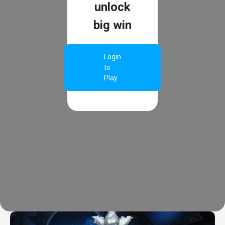
unlock
big win
Login
to
Play