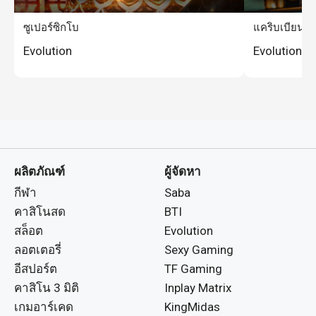
ซูเปอร์ซิกโบ
แคริบเบียน สต
Evolution
Evolution
ผลิตภัณฑ์
ผู้จัดหา
กีฬา
Saba
คาสิโนสด
BTI
สล็อต
Evolution
ลอตเตอรี่
Sexy Gaming
อีสปอร์ต
TF Gaming
คาสิโน 3 มิติ
Inplay Matrix
เกมอาร์เคด
KingMidas