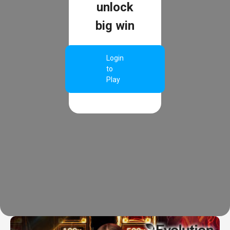
unlock
big win
Login
to
Play