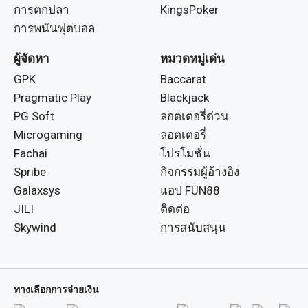
การตกปลา
KingsPoker
การพนันฟุตบอล
ผู้จัดหา
หมวดหมู่เด่น
GPK
Baccarat
Pragmatic Play
Blackjack
PG Soft
ลอตเตอรี่ด่วน
Microgaming
ลอตเตอรี่
Fachai
โปรโมชั่น
Spribe
กิจกรรมผู้อ้างอิง
Galaxsys
แอป FUN88
JILI
ติดต่อ
Skywind
การสนับสนุน
ทางเลือกการจ่ายเงิน