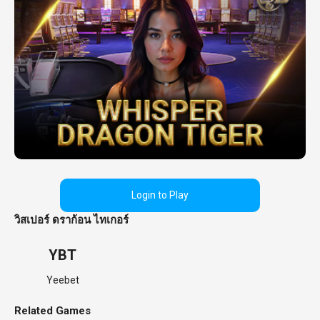
Login to Play
วิสเปอร์ ดราก้อน ไทเกอร์
YBT
Yeebet
Related Games