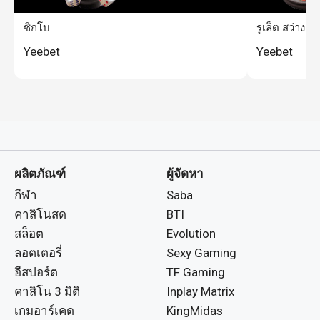
ซิกโบ
รูเล็ต สว่าง
Yeebet
Yeebet
ผลิตภัณฑ์
ผู้จัดหา
กีฬา
Saba
คาสิโนสด
BTI
สล็อต
Evolution
ลอตเตอรี่
Sexy Gaming
อีสปอร์ต
TF Gaming
คาสิโน 3 มิติ
Inplay Matrix
เกมอาร์เคด
KingMidas