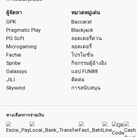
ผู้จัดหา
หมวดหมู่เด่น
GPK
Baccarat
Pragmatic Play
Blackjack
PG Soft
ลอตเตอรี่ด่วน
Microgaming
ลอตเตอรี่
Fachai
โปรโมชั่น
Spribe
กิจกรรมผู้อ้างอิง
Galaxsys
แอป FUN88
JILI
ติดต่อ
Skywind
การสนับสนุน
ทางเลือกการจ่ายเงิน