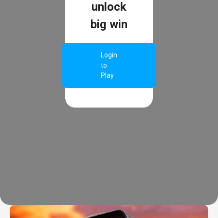
unlock
big win
Login
to
Play