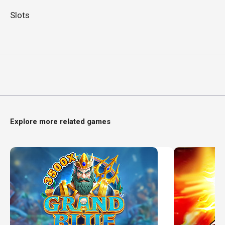
Slots
Explore more related games