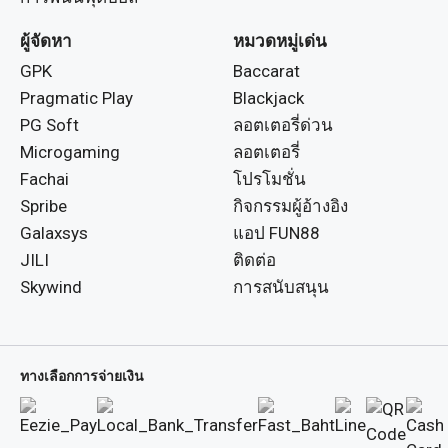
ผู้จัดหา
หมวดหมู่เด่น
GPK
Baccarat
Pragmatic Play
Blackjack
PG Soft
ลอตเตอรี่ด่วน
Microgaming
ลอตเตอรี่
Fachai
โปรโมชั่น
Spribe
กิจกรรมผู้อ้างอิง
Galaxsys
แอป FUN88
JILI
ติดต่อ
Skywind
การสนับสนุน
ทางเลือกการจ่ายเงิน