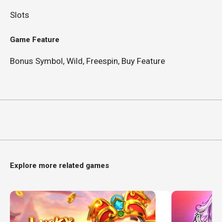
Slots
Game Feature
Bonus Symbol, Wild, Freespin, Buy Feature
Explore more related games