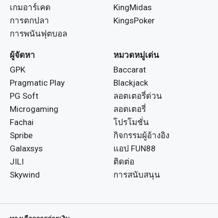
เกมอาร์เคด
KingMidas
การตกปลา
KingsPoker
การพนันฟุตบอล
ผู้จัดหา
หมวดหมู่เด่น
GPK
Baccarat
Pragmatic Play
Blackjack
PG Soft
ลอตเตอรี่ด่วน
Microgaming
ลอตเตอรี่
Fachai
โปรโมชั่น
Spribe
กิจกรรมผู้อ้างอิง
Galaxsys
แอป FUN88
JILI
ติดต่อ
Skywind
การสนับสนุน