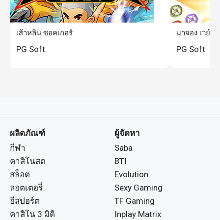
เส้าหลิน ซอคเกอร์
มาจอง เวย์
PG Soft
PG Soft
ผลิตภัณฑ์
ผู้จัดหา
กีฬา
Saba
คาสิโนสด
BTI
สล็อต
Evolution
ลอตเตอรี่
Sexy Gaming
อีสปอร์ต
TF Gaming
คาสิโน 3 มิติ
Inplay Matrix