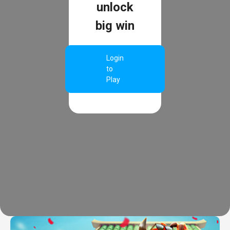
unlock
big win
Login
to
Play