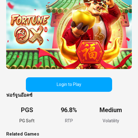
Login to Play
ฟอร์จูนอ๊อคซ์
PGS
96.8%
Medium
PG Soft
RTP
Volatility
Related Games