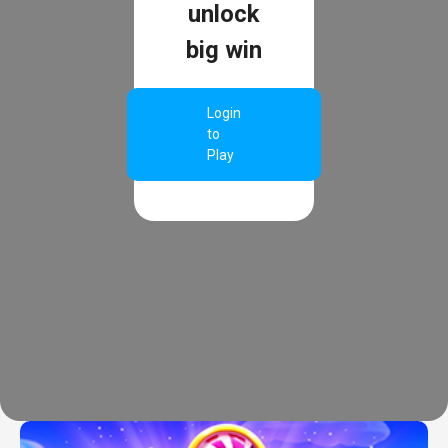
unlock
big win
Login
to
Play