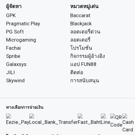
ผู้จัดหา
หมวดหมู่เด่น
GPK
Baccarat
Pragmatic Play
Blackjack
PG Soft
ลอตเตอรี่ด่วน
Microgaming
ลอตเตอรี่
Fachai
โปรโมชั่น
Spribe
กิจกรรมผู้อ้างอิง
Galaxsys
แอป FUN88
JILI
ติดต่อ
Skywind
การสนับสนุน
ทางเลือกการจ่ายเงิน