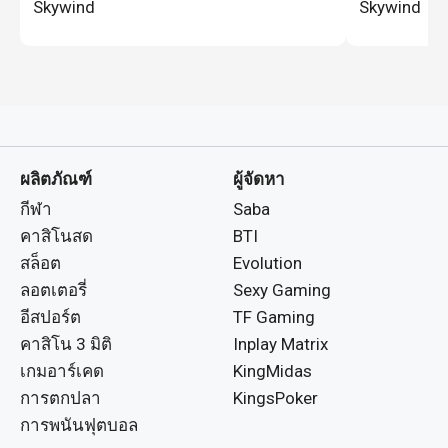
Skywind
Skywind
ผลิตภัณฑ์
ผู้จัดหา
กีฬา
Saba
คาสิโนสด
BTI
สล็อต
Evolution
ลอตเตอรี่
Sexy Gaming
อีสปอร์ต
TF Gaming
คาสิโน 3 มิติ
Inplay Matrix
เกมอาร์เคด
KingMidas
การตกปลา
KingsPoker
การพนันฟุตบอล