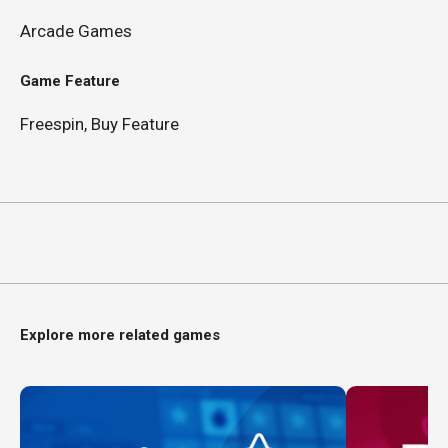
Arcade Games
Game Feature
Freespin, Buy Feature
Explore more related games