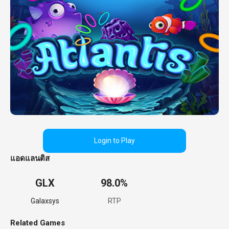
Login to Play
แอดแลนติส
GLX
98.0%
Galaxsys
RTP
Related Games