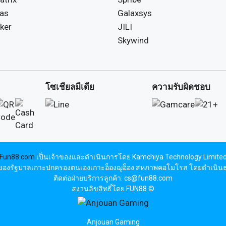
as
Galaxsys
ker
JILI
Skywind
โซเชียลมีเดีย
ความรับผิดชอบ
Fun88.com
เป็นเจ้าของและดำเนินการโดย Kamchiya Technology Limite
ลของรัฐบาลเกาะปกครองตนเองเกาะอ็องฌูอ็อง สหภาพคอโมโรส โดยดำเนินธุ
ติดต่อฝ่ายบริการลูกค้า: cs@fun88.com
สงวนลิขสิทธิ์โดย FUN88 ©
Anjouan Gaming