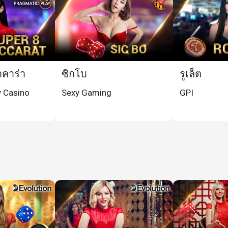
าคาร่า
ซิกโบ
รูเล็ต
y Casino
Sexy Gaming
GPI