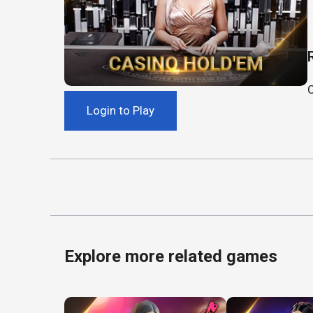
Login to Play
Explore more related games