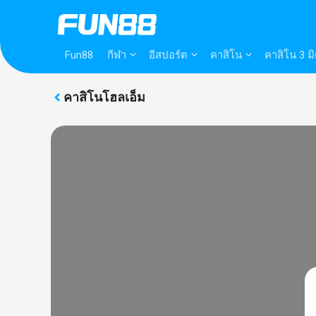
Skip
to
content
Fun88
กีฬา
อีสปอร์ต
คาสิโน
คาสิโน 3 มิ
คาสิโนโฮลเอ็ม