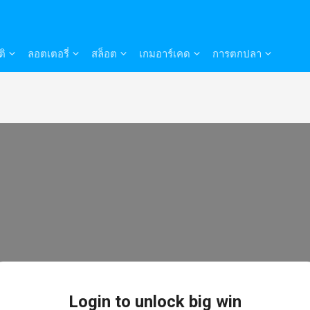
ติ
ลอตเตอรี่
สล็อต
เกมอาร์เคด
การตกปลา
Login to unlock big win