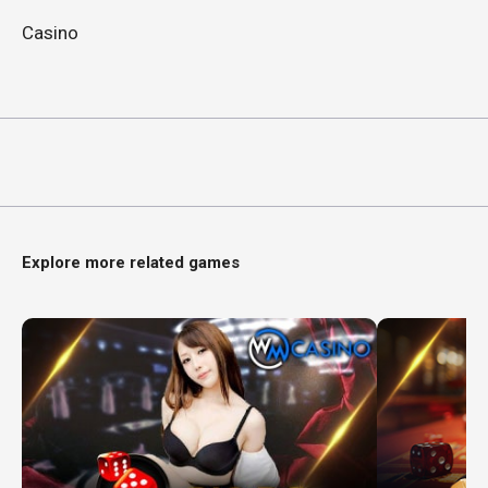
Casino
Explore more related games