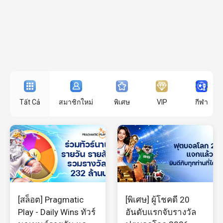
Skip
to
เข้าสู่ระบบ
ลงทะเบียน
content
Menu
Tất Cả
สมาชิกใหม่
พิเศษ
VIP
กีฬา
[สล็อต] Pragmatic
[พิเศษ] ผู้โชคดี 20
Play - Daily Wins ทัวร์
อันดับแรกจับรางวัล