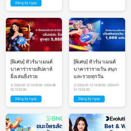
Đăng ký ngay
[พิเศษ] ทัวร์นาเมนต์
[พิเศษ] ทัวร์นาเมนต์
บาคาร่ารายสัปดาห์
บาคาร่ารายวัน สนุก
ยิ่งเล่นยิ่งรวย
และรวยทุกวัน
⏰ 2026-07-12 16:00:00 - 2026-08-
⏰ 2026-07-12 16:00:00 - 2026-07-
02 15:55:00
31 15:55:00
Đăng ký ngay
Đăng ký ngay