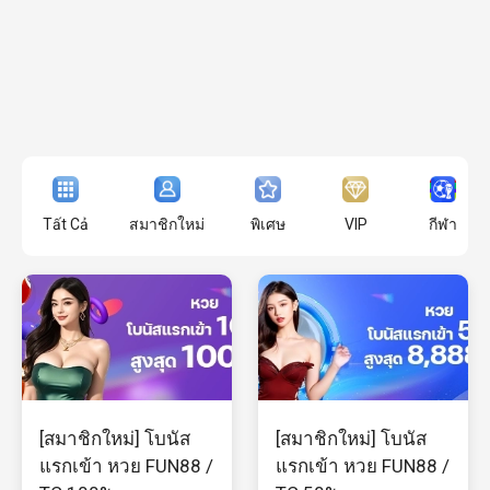
Skip
to
เข้าสู่ระบบ
ลงทะเบียน
content
Menu
Tất Cả
สมาชิกใหม่
พิเศษ
VIP
กีฬา
[สมาชิกใหม่] โบนัส
[สมาชิกใหม่] โบนัส
แรกเข้า หวย FUN88 /
แรกเข้า หวย FUN88 /