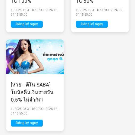
TC 100%
TC 50%
⏰ 2025-12-31 16:00:00 - 2026-12-
⏰ 2025-12-31 16:00:00 - 2026-12-
31 15:55:00
31 15:55:00
Đăng ký ngay
Đăng ký ngay
[หวย - คีโน SABA]
โบนัสคืนเงินรายวัน
0.5% ไม่จำกัด!
⏰ 2025-03-31 16:00:00 - 2026-12-
31 15:55:00
Đăng ký ngay