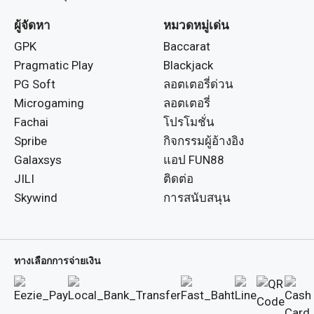
ผู้จัดหา
หมวดหมู่เด่น
GPK
Baccarat
Pragmatic Play
Blackjack
PG Soft
ลอตเตอรี่ด่วน
Microgaming
ลอตเตอรี่
Fachai
โปรโมชั่น
Spribe
กิจกรรมผู้อ้างอิง
Galaxsys
แอป FUN88
JILI
ติดต่อ
Skywind
การสนับสนุน
ทางเลือกการจ่ายเงิน