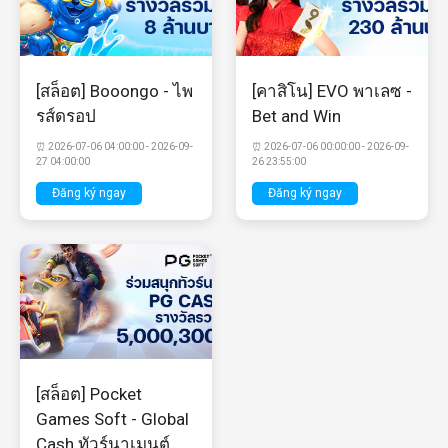
[สล็อต] Booongo - ไพ
[คาสิโน] EVO พาเลซ -
รส์ดรอป
Bet and Win
⏰ 2026-07-06 04:00:00 - 2026-09-
⏰ 2026-07-06 00:00:00 - 2026-09-
27 04:00:00
26 23:55:00
Đăng ký ngay
Đăng ký ngay
[สล็อต] Pocket
Games Soft - Global
Cash ทัวร์นาเมนต์