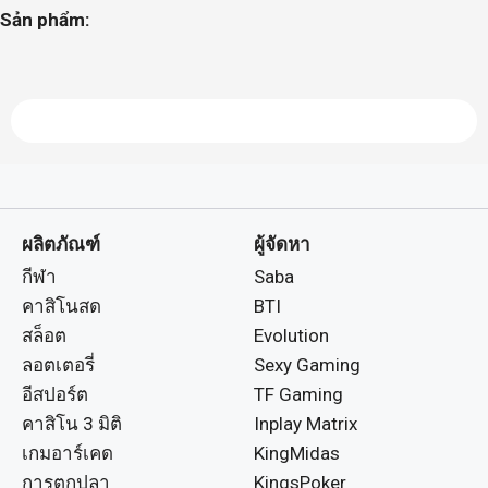
Sản phẩm:
ผลิตภัณฑ์
ผู้จัดหา
กีฬา
Saba
คาสิโนสด
BTI
สล็อต
Evolution
ลอตเตอรี่
Sexy Gaming
อีสปอร์ต
TF Gaming
คาสิโน 3 มิติ
Inplay Matrix
เกมอาร์เคด
KingMidas
การตกปลา
KingsPoker