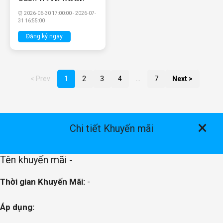
⏰ 2026-06-30 17:00:00 - 2026-07-
31 16:55:00
Đăng ký ngay
< Prev
1
2
3
4
…
7
Next >
×
Chi tiết Khuyến mãi
Tên khuyến mãi -
Thời gian Khuyến Mãi:
-
Áp dụng: