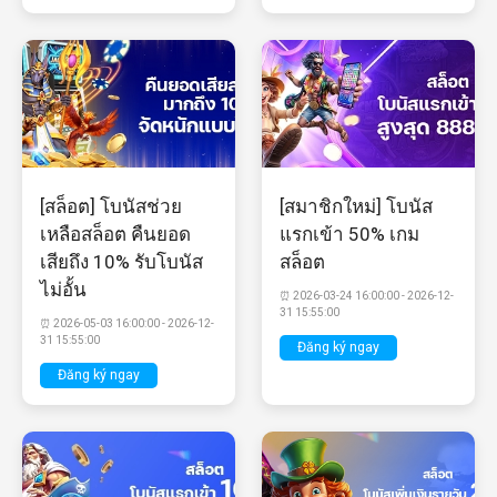
[สล็อต] โบนัสช่วย
[สมาชิกใหม่] โบนัส
เหลือสล็อต คืนยอด
แรกเข้า 50% เกม
เสียถึง 10% รับโบนัส
สล็อต
ไม่อั้น
⏰ 2026-03-24 16:00:00 - 2026-12-
31 15:55:00
⏰ 2026-05-03 16:00:00 - 2026-12-
31 15:55:00
Đăng ký ngay
Đăng ký ngay