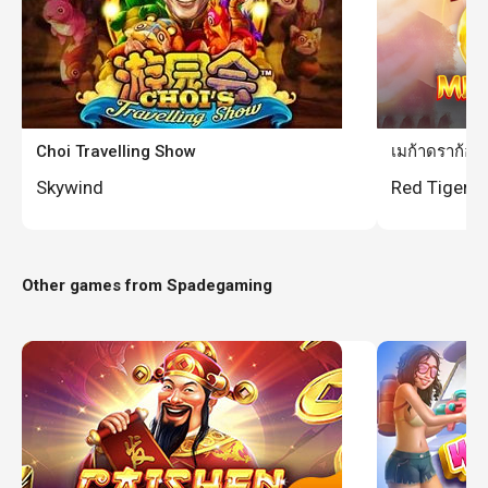
Choi Travelling Show
เมก้าดราก้อน
Skywind
Red Tiger
Other games from
Spadegaming