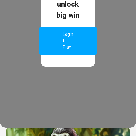
unlock
big win
Login
to
Play