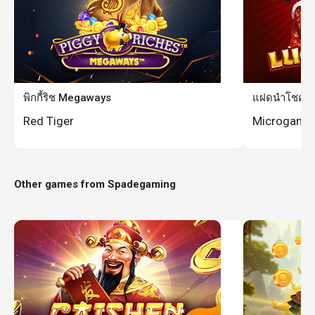
พิกกี้ริช Megaways
แฝดนำโชค
Red Tiger
Microgami
Other games from
Spadegaming