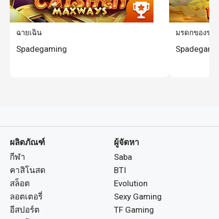
ฉายเฉิน
มรดกของรามเก
Spadegaming
Spadegami
ผลิตภัณฑ์
ผู้จัดหา
กีฬา
Saba
คาสิโนสด
BTI
สล็อต
Evolution
ลอตเตอรี่
Sexy Gaming
อีสปอร์ต
TF Gaming